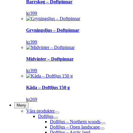
Barrskog – Doftpinnar
kr
399
Gryningsljus – Doftpinnar
kr
399
Midvinter – Doftpinnar
kr
399
Kåda – Doftljus 150 g
kr
269
Meny
Våra produkter
Doftljus
Doftljus – Northern woods
Doftljus – Open landscape
Doftljus – Arctic land