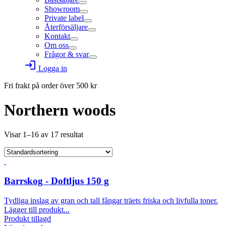
Showroom
Private label
Återförsäljare
Kontakt
Om oss
Frågor & svar
login
Logga in
Fri frakt på order över
500
kr
Northern woods
Visar 1–16 av 17 resultat
Barrskog - Doftljus 150 g
Tydliga inslag av gran och tall fångar träets friska och livfulla toner.
Lägger till produkt...
Produkt tillagd