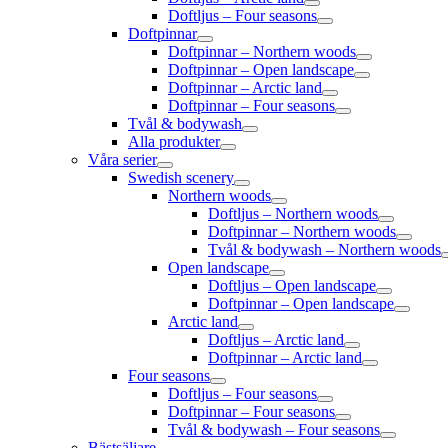
Doftljus – Four seasons
Doftpinnar
Doftpinnar – Northern woods
Doftpinnar – Open landscape
Doftpinnar – Arctic land
Doftpinnar – Four seasons
Tvål & bodywash
Alla produkter
Våra serier
Swedish scenery
Northern woods
Doftljus – Northern woods
Doftpinnar – Northern woods
Tvål & bodywash – Northern woods
Open landscape
Doftljus – Open landscape
Doftpinnar – Open landscape
Arctic land
Doftljus – Arctic land
Doftpinnar – Arctic land
Four seasons
Doftljus – Four seasons
Doftpinnar – Four seasons
Tvål & bodywash – Four seasons
Bästsäljare