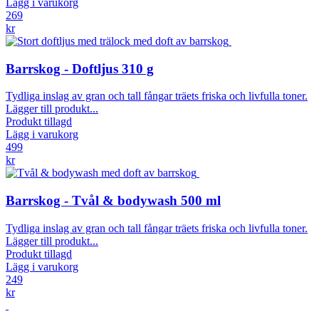
Lägg i varukorg
269
kr
Barrskog - Doftljus 310 g
Tydliga inslag av gran och tall fångar träets friska och livfulla toner.
Lägger till produkt...
Produkt tillagd
Lägg i varukorg
499
kr
Barrskog - Tvål & bodywash 500 ml
Tydliga inslag av gran och tall fångar träets friska och livfulla toner.
Lägger till produkt...
Produkt tillagd
Lägg i varukorg
249
kr