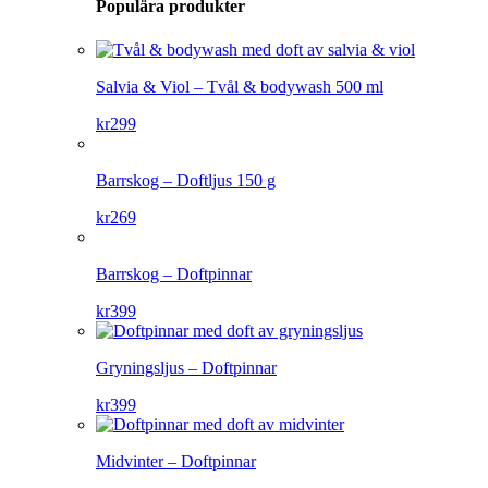
Populära produkter
Salvia & Viol – Tvål & bodywash 500 ml
kr
299
Barrskog – Doftljus 150 g
kr
269
Barrskog – Doftpinnar
kr
399
Gryningsljus – Doftpinnar
kr
399
Midvinter – Doftpinnar