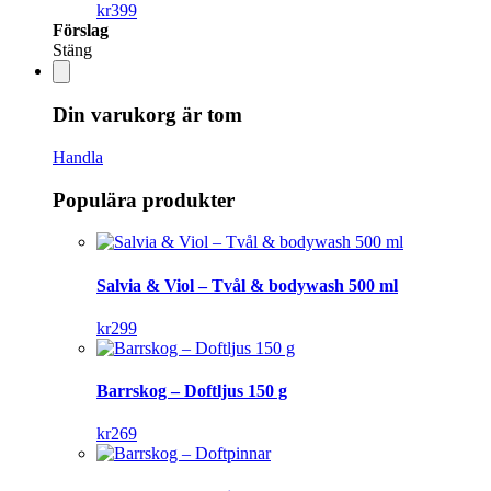
kr
399
Förslag
Stäng
Din varukorg är tom
Handla
Populära produkter
Salvia & Viol – Tvål & bodywash 500 ml
kr
299
Barrskog – Doftljus 150 g
kr
269