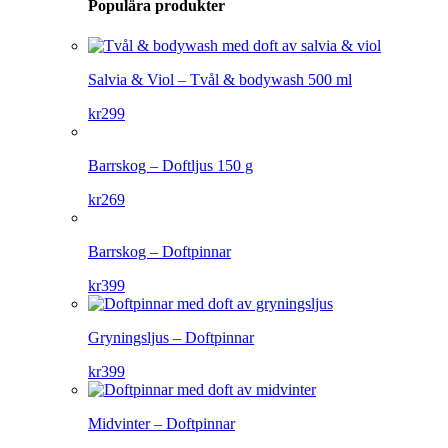
Populära produkter
Salvia & Viol – Tvål & bodywash 500 ml
kr
299
Barrskog – Doftljus 150 g
kr
269
Barrskog – Doftpinnar
kr
399
Gryningsljus – Doftpinnar
kr
399
Midvinter – Doftpinnar