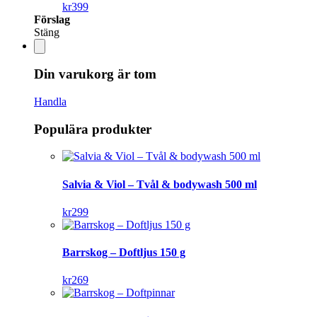
kr
399
Förslag
Stäng
Din varukorg är tom
Handla
Populära produkter
Salvia & Viol – Tvål & bodywash 500 ml
kr
299
Barrskog – Doftljus 150 g
kr
269