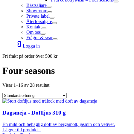
Bästsäljare
Showroom
Private label
Återförsäljare
Kontakt
Om oss
Frågor & svar
login
Logga in
Fri frakt på order över
500
kr
Four seasons
Visar 1–16 av 28 resultat
Dagsmeja - Doftljus 310 g
En mild och behaglig doft av bergamott, jasmin och vetiver.
Lägger till produkt...