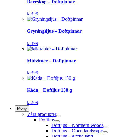
Barrskog – Doftpinnar
kr
399
Gryningsljus – Doftpinnar
kr
399
Midvinter – Doftpinnar
kr
399
Kåda – Doftljus 150 g
kr
269
Meny
Våra produkter
Doftljus
Doftljus – Northern woods
Doftljus – Open landscape
Doftljus – Arctic land